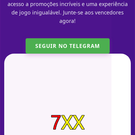
acesso a promoções incríveis e uma experiência
de jogo inigualável. Junte-se aos vencedores
agora!
SEGUIR NO TELEGRAM