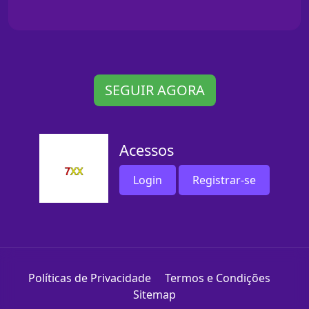
SEGUIR AGORA
Acessos
Login
Registrar-se
Políticas de Privacidade
Termos e Condições
Sitemap